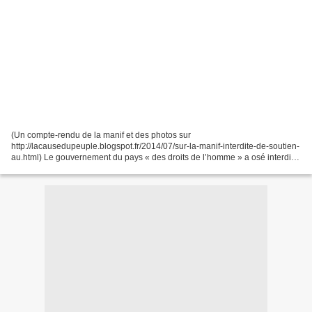
(Un compte-rendu de la manif et des photos sur
http://lacausedupeuple.blogspot.fr/2014/07/sur-la-manif-interdite-de-soutien-
au.html) Le gouvernement du pays « des droits de l’homme » a osé interdire
les manifestations en Ile de France (Paris et Sarcelles)...