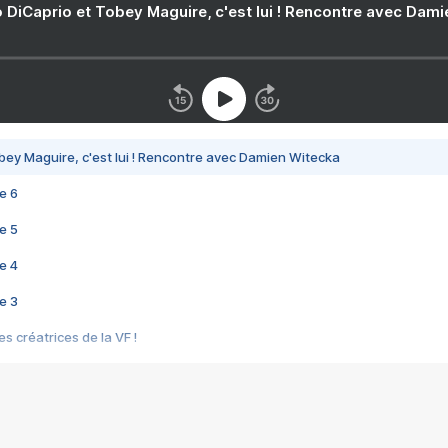
 DiCaprio et Tobey Maguire, c'est lui ! Rencontre avec Dam
bey Maguire, c'est lui ! Rencontre avec Damien Witecka
e 6
e 5
e 4
e 3
s créatrices de la VF !
e 2
e 1
e Mektoub My Love arrive enfin ! Rencontre avec Shaïn Boumedine et Sal