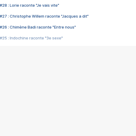
28 : Lorie raconte "Je vais vite"
#27 : Christophe Willem raconte "Jacques a dit"
#26 : Chimène Badi raconte "Entre nous"
#25 : Indochine raconte "3e sexe"
#24 : Zaho raconte "C'est chelou"
#23 : Patrick Bruel raconte "Au café des délices"
#22 : Kyo raconte "Le chemin"
#21 : Nolwenn Leroy raconte "Cassé"
#20 : Patrick Hernandez raconte "Born to be alive"
#19 : Lorie raconte "Près de moi"
#18 : Michael Jones raconte "A nos actes manqués" (avec Jean-Jacque
#17 : Khaled raconte "Aïcha"