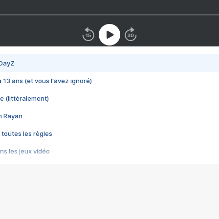
 DayZ
 a 13 ans (et vous l'avez ignoré)
e (littéralement)
im Rayan
 toutes les règles
s les jeux vidéo
us choquant de Rockstar ? - Le scandale BULLY
e plus moche de Steam
du RÊVE tourne au CAUCHEMAR