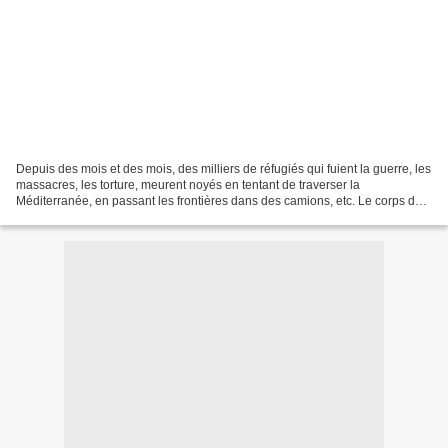
Depuis des mois et des mois, des milliers de réfugiés qui fuient la guerre, les
massacres, les torture, meurent noyés en tentant de traverser la
Méditerranée, en passant les frontières dans des camions, etc. Le corps du
petit Aylan sur une plage a été...