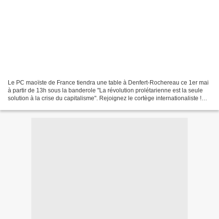
Le PC maoïste de France tiendra une table à Denfert-Rochereau ce 1er mai
à partir de 13h sous la banderole "La révolution prolétarienne est la seule
solution à la crise du capitalisme". Rejoignez le cortège internationaliste !
Aidez à la diffusion du...