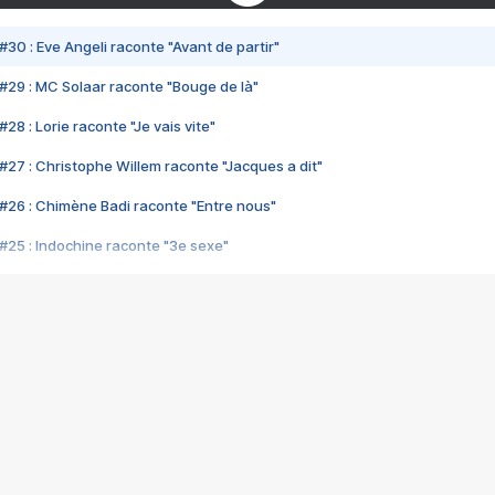
#30 : Eve Angeli raconte "Avant de partir"
#29 : MC Solaar raconte "Bouge de là"
28 : Lorie raconte "Je vais vite"
#27 : Christophe Willem raconte "Jacques a dit"
#26 : Chimène Badi raconte "Entre nous"
#25 : Indochine raconte "3e sexe"
#24 : Zaho raconte "C'est chelou"
#23 : Patrick Bruel raconte "Au café des délices"
#22 : Kyo raconte "Le chemin"
#21 : Nolwenn Leroy raconte "Cassé"
#20 : Patrick Hernandez raconte "Born to be alive"
#19 : Lorie raconte "Près de moi"