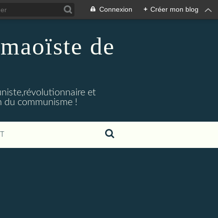
Connexion
+
Créer mon blog
maoïste de
iste,révolutionnaire et
ion du communisme !
T