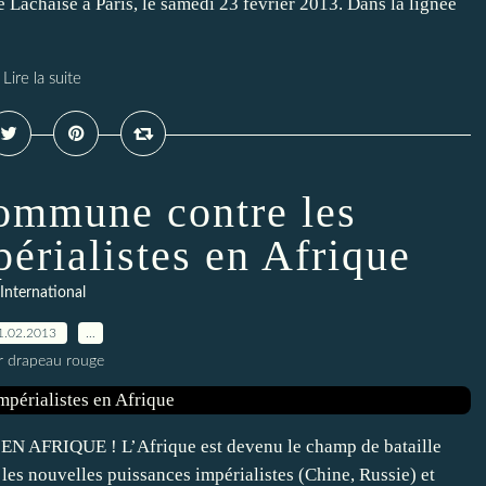
achaise à Paris, le samedi 23 février 2013. Dans la lignée
Lire la suite
commune contre les
périalistes en Afrique
International
1.02.2013
…
r drapeau rouge
FRIQUE ! L’Afrique est devenu le champ de bataille
les nouvelles puissances impérialistes (Chine, Russie) et