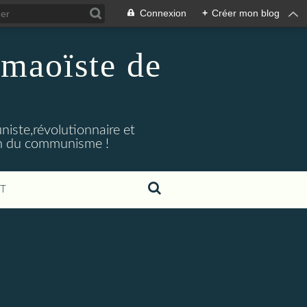
Connexion
+
Créer mon blog
maoïste de
iste,révolutionnaire et
ion du communisme !
T