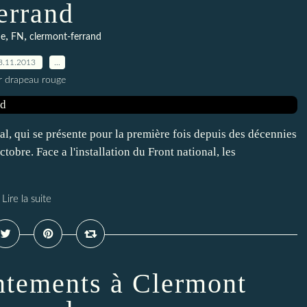
errand
,
,
me
FN
clermont-ferrand
8.11.2013
…
r drapeau rouge
l, qui se présente pour la première fois depuis des décennies
tobre. Face a l'installation du Front national, les
Lire la suite
ontements à Clermont