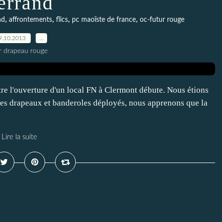
errand
,
,
,
,
nd
affrontements
flics
pc maoïste de france
oc-futur rouge
9.10.2013
…
r drapeau rouge
e l'ouverture d'un local FN à Clermont débute. Nous étions
 Les drapeaux et banderoles déployés, nous apprenons que la
Lire la suite