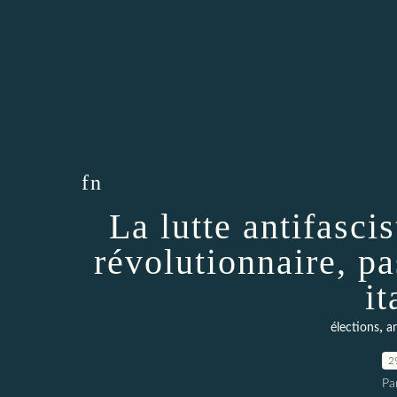
fn
La lutte antifascis
révolutionnaire, pa
it
,
élections
a
2
Pa