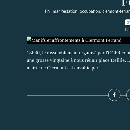
F
,
,
,
FN
manifestation
occupation
clermont-ferra
2
Pa
18h30, le rassemblement organisé par l'OCFR contr
une grosse vingtaine à nous réunir place Dellile.
mairie de Clermont est envahie par...