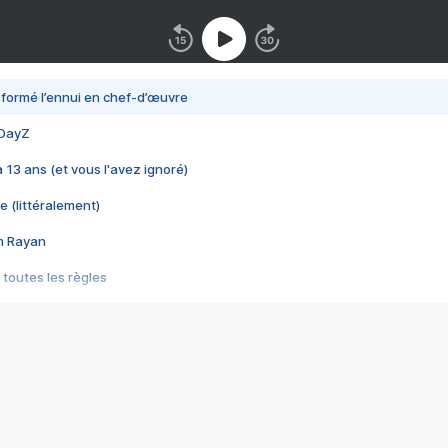
nsformé l’ennui en chef-d’œuvre
 DayZ
 a 13 ans (et vous l'avez ignoré)
e (littéralement)
im Rayan
 toutes les règles
s les jeux vidéo
us choquant de Rockstar ? - Le scandale BULLY
e plus moche de Steam
du RÊVE tourne au CAUCHEMAR