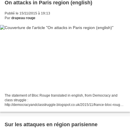
On attacks in Paris region (english)
Publié le 15/11/2015 à 19:13
Par
drapeau rouge
The statement of Bloc Rouge translated in english, from Democracy and
class struggle :
http://democracyandclasstruggle.blogspot.co.uk/2015/11/france-bloc-rouge-
maoist-unification-on.html New attacks hit Paris. This time it was done on a
grand scale, with...
Sur les attaques en région parisienne