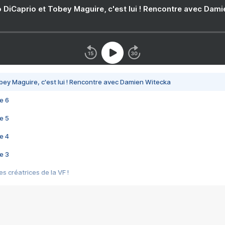
 DiCaprio et Tobey Maguire, c'est lui ! Rencontre avec Dam
bey Maguire, c'est lui ! Rencontre avec Damien Witecka
e 6
e 5
e 4
e 3
s créatrices de la VF !
e 2
e 1