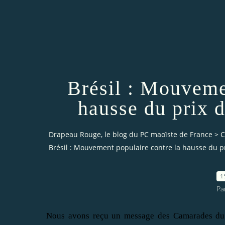
Brésil : Mouveme
hausse du prix d
Drapeau Rouge, le blog du PC maoïste de France
>
C
Brésil : Mouvement populaire contre la hausse du pr
1
Pa
Nous avons reçu un message des Camarades du B