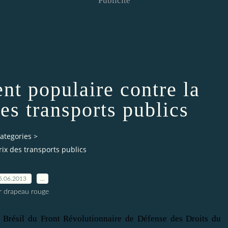
Publicité
nt populaire contre la
es transports publics
ategories
>
ix des transports publics
5.06.2013
…
r drapeau rouge
résil du Front Révolutionnaire de Défense des Droits du