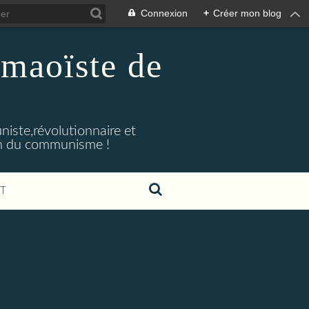
Connexion
+
Créer mon blog
maoïste de
iste,révolutionnaire et
ion du communisme !
T