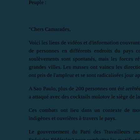
Peuple :
"Chers Camarades,
Voici les liens de vidéos et d'information couvrant
de personnes en différents endroits du pays co
soulèvements sont spontanés, mais les forces ré
grandes villes. Les masses ont vaincu les directio
ont pris de l'ampleur et se sont radicalisées jour ap
A Sao Paulo, plus de 200 personnes ont été arrêté
a attaqué avec des cocktails molotov le siège de la
Ces combats ont lieu dans un contexte de mont
indigènes et ouvrières à travers le pays.
Le gouvernement du Parti des Travailleurs men
Spéciales Fédérales) pour combattre les manifestati