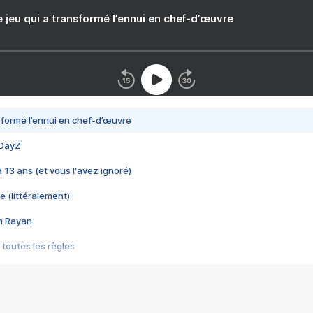
e jeu qui a transformé l’ennui en chef-d’œuvre
nsformé l’ennui en chef-d’œuvre
 DayZ
 a 13 ans (et vous l'avez ignoré)
e (littéralement)
im Rayan
 toutes les règles
s les jeux vidéo
us choquant de Rockstar ? - Le scandale BULLY