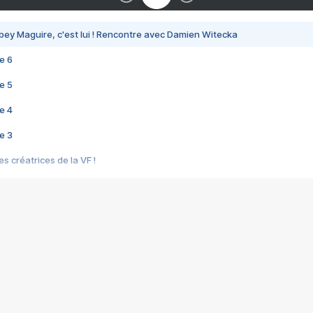
bey Maguire, c'est lui ! Rencontre avec Damien Witecka
e 6
e 5
e 4
e 3
s créatrices de la VF !
e 2
e 1
e Mektoub My Love arrive enfin ! Rencontre avec Shaïn Boumedine et Sal
i : après Toni en famille
elle réalise le bouleversant Dites lui que je l'aime
ais ! Rencontre autour de Vie privée de Rebecca Zlotowski