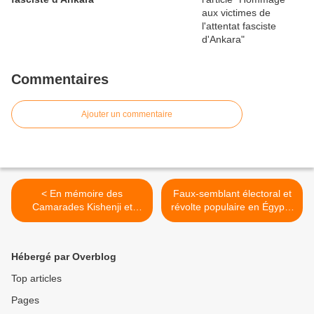
Commentaires
Ajouter un commentaire
< En mémoire des
Faux-semblant électoral et
Camarades Kishenji et
révolte populaire en Égypte
Azad, avançons pour la
>
plus grande campagne de
soutien à la guerre
Hébergé par Overblog
populaire en Inde !
Top articles
Pages