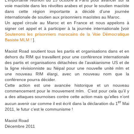
L’importante réunion du 15 octobre à Paris pour avancer sur la
voie maoïste dans les révoltes arabes et pour le soutien maoïste
dans cette région importante a décidé d’une journée
internationale de soutien aux prisonniers maoïstes au Maroc.
Un appel circule au Maroc et en France et nous appelons à
signer cet appel et à participer à la journée internationale [voir
Soutenons les prisonniers marocains de la Voie Démocratique
Basiste MLM !
].
Maoist Road soutient tous les partis et organisations dans et en
dehors du RIM qui travaillent pour une conférence internationale
des partis et organisations détachées de l’avakianisme US et de
la ligne révisionniste au Népal pour une nouvelle unité mlm et
une nouveau RIM élargi, avec un nouveau nom que la
conférence pourra décider.
Cette action est une avancée historique et un nouveau
commencement pour le mouvement mlm.
C’est pour cela qu’il y
a des attaques sournoises contre cette action mais qu’elles n’ont
er
aucun avenir car comme il est écrit dans la déclaration du 1
Mai
2011, le futur c’est le communisme !
Maoist Road
Décembre 2011