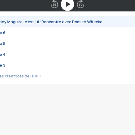
bey Maguire, c'est lui ! Rencontre avec Damien Witecka
e 6
e 5
e 4
e 3
s créatrices de la VF !
e 2
e 1
e Mektoub My Love arrive enfin ! Rencontre avec Shaïn Boumedine et Sal
i : après Toni en famille
elle réalise le bouleversant Dites lui que je l'aime