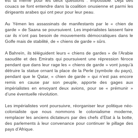
est la même pour les deux questions : impossible. Déjà des
couacs se font entendre dans la coalition onusienne et parmi les
dirigeants arabes qui ont peur pour leur peau.
Au Yémen les assassinats de manifestants par le « chien de
garde » de Saana se poursuivent. Les impérialistes laissent faire
car ils n’ont pas besoin de mouvements démocratiques dans le
Golfe mais de stabilité, de « chiens de garde » sûrs.
A Bahreïn, ils téléguident leurs « chiens de gardes » de l’Arabie
saoudite et des Emirats qui poursuivent une répression féroce
pendant que dans leur rage les « chiens de garde » vont jusqu’à
détruire la statue ornant la place de la Perle (symbole du pays),
pendant que le Qatar, « chien de garde » qui n’est pas encore
remis en cause par son peuple, apporte des gages aux
impérialistes en envoyant deux avions, pour se « prémunir »
d’une éventuelle révolution.
Les impérialistes vont poursuivre, réorganiser leur politique néo-
colonialiste que nous nommons le colonialisme moderne,
remplacer les anciens dictateurs par des chefs d’Etat à la botte,
des parlements à leur convenance pour continuer le pillage des
pays d’Afrique.