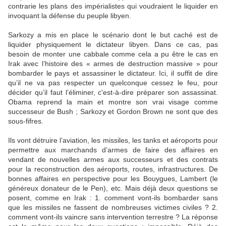
contrarie les plans des impérialistes qui voudraient le liquider en
invoquant la défense du peuple libyen.
Sarkozy a mis en place le scénario dont le but caché est de
liquider physiquement le dictateur libyen. Dans ce cas, pas
besoin de monter une cabbale comme cela a pu être le cas en
Irak avec l’histoire des « armes de destruction massive » pour
bombarder le pays et assassiner le dictateur. Ici, il suffit de dire
qu’il ne va pas respecter un quelconque cessez le feu, pour
décider qu’il faut l’éliminer, c'est-à-dire préparer son assassinat.
Obama reprend la main et montre son vrai visage comme
successeur de Bush ; Sarkozy et Gordon Brown ne sont que des
sous-fifres.
Ils vont détruire l’aviation, les missiles, les tanks et aéroports pour
permettre aux marchands d’armes de faire des affaires en
vendant de nouvelles armes aux successeurs et des contrats
pour la reconstruction des aéroports, routes, infrastructures. De
bonnes affaires en perspective pour les Bouygues, Lambert (le
généreux donateur de le Pen), etc. Mais déjà deux questions se
posent, comme en Irak : 1. comment vont-ils bombarder sans
que les missiles ne fassent de nombreuses victimes civiles ? 2.
comment vont-ils vaincre sans intervention terrestre ? La réponse