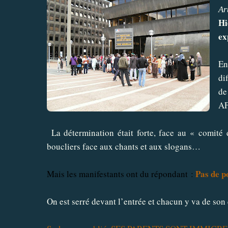
Ar
Hi
ex
En
di
de
AF
La détermination était forte, face au « comité 
boucliers face aux chants et aux slogans…
Pas de 
Mais les manifestants ont du répondant :
On est serré devant l’entrée et chacun y va de son