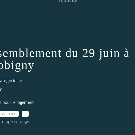
Publicité
semblement du 29 juin à
obigny
ategories
>
y
s pour le logement
0.06.2011
…
r drapeau rouge