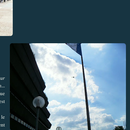
our
...
que
est
 le
ent