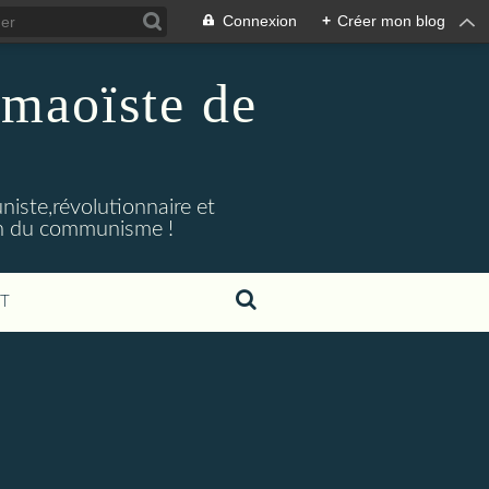
Connexion
+
Créer mon blog
maoïste de
iste,révolutionnaire et
ion du communisme !
T