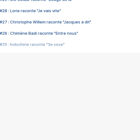
28 : Lorie raconte "Je vais vite"
#27 : Christophe Willem raconte "Jacques a dit"
#26 : Chimène Badi raconte "Entre nous"
#25 : Indochine raconte "3e sexe"
#24 : Zaho raconte "C'est chelou"
#23 : Patrick Bruel raconte "Au café des délices"
#22 : Kyo raconte "Le chemin"
#21 : Nolwenn Leroy raconte "Cassé"
#20 : Patrick Hernandez raconte "Born to be alive"
#19 : Lorie raconte "Près de moi"
#18 : Michael Jones raconte "A nos actes manqués" (avec Jean-Jacque
#17 : Khaled raconte "Aïcha"