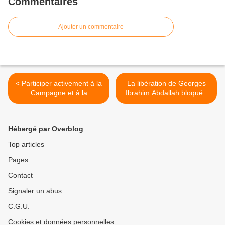
Commentaires
Ajouter un commentaire
< Participer activement à la
La libération de Georges
Campagne et à la
Ibrahim Abdallah bloquée
Conférence de Soutien à la
par le parquet >
Guerre Populaire en Inde!
Hébergé par Overblog
Top articles
Pages
Contact
Signaler un abus
C.G.U.
Cookies et données personnelles