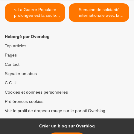
< La Guerre Populaire
Semaine de solidarité
prolongée est la seule
internationale avec la
solution pour en finir avec
Guerre Populaire en Inde >
les assassins et voleurs
impérialistes et leurs chiens
Hébergé par Overblog
de garde
Top articles
Pages
Contact
Signaler un abus
C.G.U.
Cookies et données personnelles
Préférences cookies
Voir le profil de drapeau rouge sur le portail Overblog
Créer un blog sur Overblog