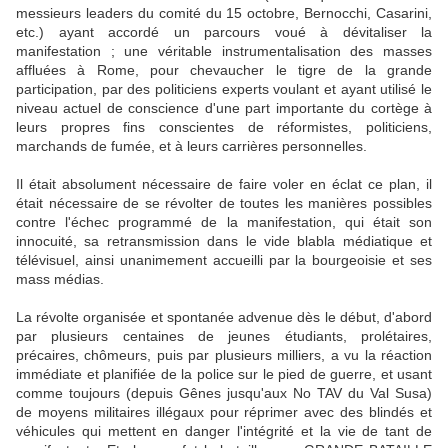
messieurs leaders du comité du 15 octobre, Bernocchi, Casarini,
etc.) ayant accordé un parcours voué à dévitaliser la
manifestation ; une véritable instrumentalisation des masses
affluées à Rome, pour chevaucher le tigre de la grande
participation, par des politiciens experts voulant et ayant utilisé le
niveau actuel de conscience d'une part importante du cortège à
leurs propres fins conscientes de réformistes, politiciens,
marchands de fumée, et à leurs carrières personnelles.
Il était absolument nécessaire de faire voler en éclat ce plan, il
était nécessaire de se révolter de toutes les manières possibles
contre l'échec programmé de la manifestation, qui était son
innocuité, sa retransmission dans le vide blabla médiatique et
télévisuel, ainsi unanimement accueilli par la bourgeoisie et ses
mass médias.
La révolte organisée et spontanée advenue dès le début, d'abord
par plusieurs centaines de jeunes étudiants, prolétaires,
précaires, chômeurs, puis par plusieurs milliers, a vu la réaction
immédiate et planifiée de la police sur le pied de guerre, et usant
comme toujours (depuis Gênes jusqu'aux No TAV du Val Susa)
de moyens militaires illégaux pour réprimer avec des blindés et
véhicules qui mettent en danger l'intégrité et la vie de tant de