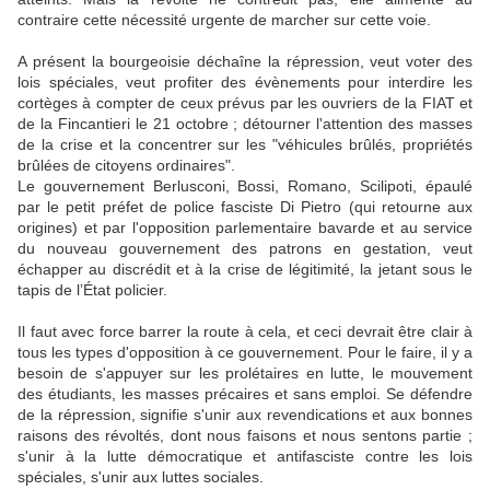
contraire cette nécessité urgente de marcher sur cette voie.
A présent la bourgeoisie déchaîne la répression, veut voter des
lois spéciales, veut profiter des évènements pour interdire les
cortèges à compter de ceux prévus par les ouvriers de la FIAT et
de la Fincantieri le 21 octobre ; détourner l'attention des masses
de la crise et la concentrer sur les "véhicules brûlés, propriétés
brûlées de citoyens ordinaires".
Le gouvernement Berlusconi, Bossi, Romano, Scilipoti, épaulé
par le petit préfet de police fasciste Di Pietro (qui retourne aux
origines) et par l'opposition parlementaire bavarde et au service
du nouveau gouvernement des patrons en gestation, veut
échapper au discrédit et à la crise de légitimité, la jetant sous le
tapis de l’État policier.
Il faut avec force barrer la route à cela, et ceci devrait être clair à
tous les types d'opposition à ce gouvernement. Pour le faire, il y a
besoin de s'appuyer sur les prolétaires en lutte, le mouvement
des étudiants, les masses précaires et sans emploi. Se défendre
de la répression, signifie s'unir aux revendications et aux bonnes
raisons des révoltés, dont nous faisons et nous sentons partie ;
s'unir à la lutte démocratique et antifasciste contre les lois
spéciales, s'unir aux luttes sociales.