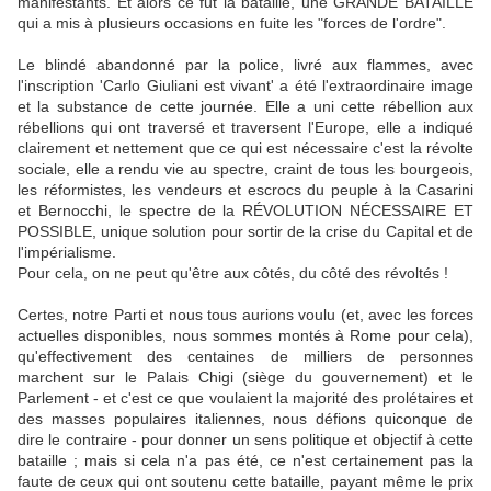
manifestants. Et alors ce fut la bataille, une GRANDE BATAILLE
qui a mis à plusieurs occasions en fuite les "forces de l'ordre".
Le blindé abandonné par la police, livré aux flammes, avec
l'inscription 'Carlo Giuliani est vivant' a été l'extraordinaire image
et la substance de cette journée. Elle a uni cette rébellion aux
rébellions qui ont traversé et traversent l'Europe, elle a indiqué
clairement et nettement que ce qui est nécessaire c'est la révolte
sociale, elle a rendu vie au spectre, craint de tous les bourgeois,
les réformistes, les vendeurs et escrocs du peuple à la Casarini
et Bernocchi, le spectre de la RÉVOLUTION NÉCESSAIRE ET
POSSIBLE, unique solution pour sortir de la crise du Capital et de
l'impérialisme.
Pour cela, on ne peut qu'être aux côtés, du côté des révoltés !
Certes, notre Parti et nous tous aurions voulu (et, avec les forces
actuelles disponibles, nous sommes montés à Rome pour cela),
qu'effectivement des centaines de milliers de personnes
marchent sur le Palais Chigi (siège du gouvernement) et le
Parlement - et c'est ce que voulaient la majorité des prolétaires et
des masses populaires italiennes, nous défions quiconque de
dire le contraire - pour donner un sens politique et objectif à cette
bataille ; mais si cela n'a pas été, ce n'est certainement pas la
faute de ceux qui ont soutenu cette bataille, payant même le prix