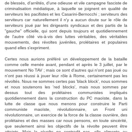
de blessés, d'arrêtés, d'une odieuse et vile campagne fasciste de
criminalisation médiatique, à laquelle se joignent en qualité de
serviteurs les pacifistes et les Casarini-Bernocchi ; serviteurs des
serviteurs car naturellement il n'y a aucun doute sur le rôle de
serviteurs joué par les dirigeants syndicaux et des partis de la
"gauche" officielle, qui sont depuis toujours et quotidiennement
de l'autre côté vis-à-vis des luttes véritables, des véritables
mouvements, des révoltes juvéniles, prolétaires et populaires
quand elles s'expriment.
Certes nous aurions préféré un développement de la bataille
comme celle menée avant, pendant et après le 3 juillet, par le
mouvement No TAV ; mais ce sont d'autres qui n'ont pas joué ou
n'ont pas réussi à jouer leur rôle à Rome, certainement pas les
révoltés. Nous ne sommes certes pas 'black block', nous sommes
et nous soutenons les 'red blocks', mais nous sommes par
dessus tout des prolétaires communistes impliqués
quotidiennement dans la construction du PC maoïste, dans la
lutte de classe que nous menons pour construire le Parti
communiste maoïste, révolutionnaire, un Front uni
révolutionnaire, un exercice de la force de la classe ouvrière, des
prolétaires et des masses car nous pensons, en toute sincérité,
que seulement ainsi les objectifs de la révolte peuvent être
atteints. Mais la révolte ne contredit pas, elle alimente au