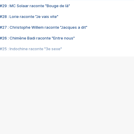
#29 : MC Solaar raconte "Bouge de là"
28 : Lorie raconte "Je vais vite"
#27 : Christophe Willem raconte "Jacques a dit"
#26 : Chimène Badi raconte "Entre nous"
#25 : Indochine raconte "3e sexe"
#24 : Zaho raconte "C'est chelou"
#23 : Patrick Bruel raconte "Au café des délices"
#22 : Kyo raconte "Le chemin"
#21 : Nolwenn Leroy raconte "Cassé"
#20 : Patrick Hernandez raconte "Born to be alive"
#19 : Lorie raconte "Près de moi"
#18 : Michael Jones raconte "A nos actes manqués" (avec Jean-Jacque