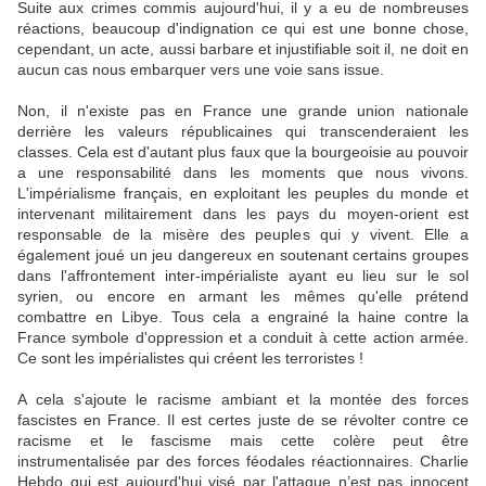
Suite aux crimes commis aujourd'hui, il y a eu de nombreuses
réactions, beaucoup d'indignation ce qui est une bonne chose,
cependant, un acte, aussi barbare et injustifiable soit il, ne doit en
aucun cas nous embarquer vers une voie sans issue.
Non, il n'existe pas en France une grande union nationale
derrière les valeurs républicaines qui transcenderaient les
classes. Cela est d'autant plus faux que la bourgeoisie au pouvoir
a une responsabilité dans les moments que nous vivons.
L'impérialisme français, en exploitant les peuples du monde et
intervenant militairement dans les pays du moyen-orient est
responsable de la misère des peuples qui y vivent. Elle a
également joué un jeu dangereux en soutenant certains groupes
dans l'affrontement inter-impérialiste ayant eu lieu sur le sol
syrien, ou encore en armant les mêmes qu'elle prétend
combattre en Libye. Tous cela a engrainé la haine contre la
France symbole d'oppression et a conduit à cette action armée.
Ce sont les impérialistes qui créent les terroristes !
A cela s'ajoute le racisme ambiant et la montée des forces
fascistes en France. Il est certes juste de se révolter contre ce
racisme et le fascisme mais cette colère peut être
instrumentalisée par des forces féodales réactionnaires. Charlie
Hebdo qui est aujourd'hui visé par l'attaque n’est pas innocent