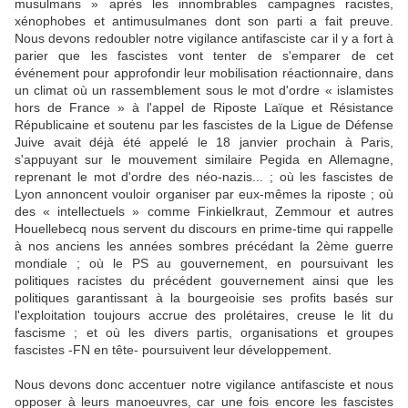
musulmans » après les innombrables campagnes racistes,
xénophobes et antimusulmanes dont son parti a fait preuve.
Nous devons redoubler notre vigilance antifasciste car il y a fort à
parier que les fascistes vont tenter de s'emparer de cet
événement pour approfondir leur mobilisation réactionnaire, dans
un climat où un rassemblement sous le mot d'ordre « islamistes
hors de France » à l'appel de Riposte Laïque et Résistance
Républicaine et soutenu par les fascistes de la Ligue de Défense
Juive avait déjà été appelé le 18 janvier prochain à Paris,
s'appuyant sur le mouvement similaire Pegida en Allemagne,
reprenant le mot d'ordre des néo-nazis... ; où les fascistes de
Lyon annoncent vouloir organiser par eux-mêmes la riposte ; où
des « intellectuels » comme Finkielkraut, Zemmour et autres
Houellebecq nous servent du discours en prime-time qui rappelle
à nos anciens les années sombres précédant la 2ème guerre
mondiale ; où le PS au gouvernement, en poursuivant les
politiques racistes du précédent gouvernement ainsi que les
politiques garantissant à la bourgeoisie ses profits basés sur
l'exploitation toujours accrue des prolétaires, creuse le lit du
fascisme ; et où les divers partis, organisations et groupes
fascistes -FN en tête- poursuivent leur développement.
Nous devons donc accentuer notre vigilance antifasciste et nous
opposer à leurs manoeuvres, car une fois encore les fascistes