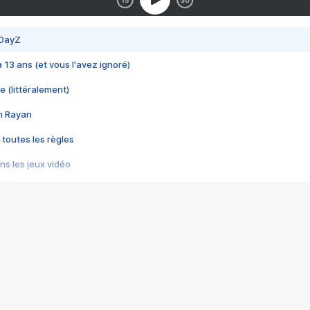
 DayZ
 a 13 ans (et vous l'avez ignoré)
e (littéralement)
im Rayan
 toutes les règles
s les jeux vidéo
us choquant de Rockstar ? - Le scandale BULLY
e plus moche de Steam
du RÊVE tourne au CAUCHEMAR
pendant 8 heures
it… à tort