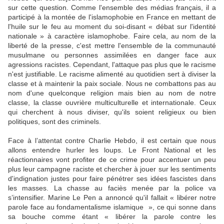
sur cette question. Comme l'ensemble des médias français, il a
participé à la montée de l'islamophobie en France en mettant de
l'huile sur le feu au moment du soi-disant « débat sur l'identité
nationale » à caractère islamophobe. Faire cela, au nom de la
liberté de la presse, c'est mettre l'ensemble de la communauté
musulmane ou personnes assimilées en danger face aux
agressions racistes. Cependant, l'attaque pas plus que le racisme
n'est justifiable. Le racisme alimenté au quotidien sert à diviser la
classe et à maintenir la paix sociale. Nous ne combattons pas au
nom d'une quelconque religion mais bien au nom de notre
classe, la classe ouvrière multiculturelle et internationale. Ceux
qui cherchent à nous diviser, qu'ils soient religieux ou bien
politiques, sont des criminels.
Face à l’attentat contre Charlie Hebdo, il est certain que nous
allons entendre hurler les loups. Le Front National et les
réactionnaires vont profiter de ce crime pour accentuer un peu
plus leur campagne raciste et chercher à jouer sur les sentiments
d'indignation justes pour faire pénétrer ses idées fascistes dans
les masses. La chasse au faciès menée par la police va
s’intensifier. Marine Le Pen a annoncé qu'il fallait « libérer notre
parole face au fondamentalisme islamique », ce qui sonne dans
sa bouche comme étant « libérer la parole contre les