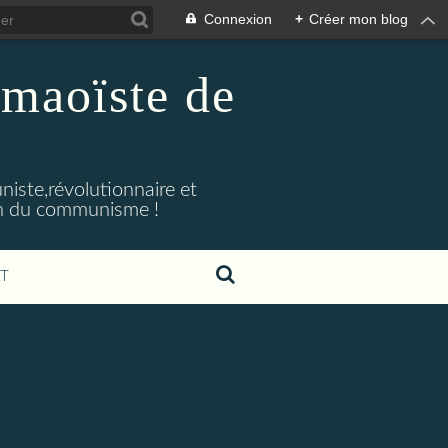
Connexion
+
Créer mon blog
maoïste de
iste,révolutionnaire et
ion du communisme !
T