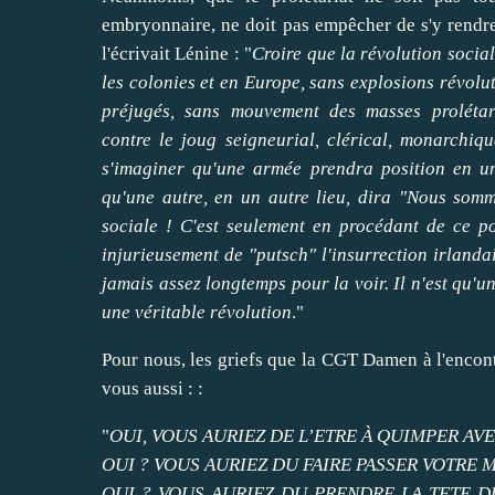
embryonnaire, ne doit pas empêcher de s'y rend
l'écrivait Lénine : "
Croire que la révolution socia
les colonies et en Europe, sans explosions révolut
préjugés, sans mouvement des masses prolétari
contre le joug seigneurial, clérical, monarchique
s'imaginer qu'une armée prendra position en u
qu'une autre, en un autre lieu, dira "Nous somm
sociale ! C'est seulement en procédant de ce po
injurieusement de "putsch" l'insurrection irlanda
jamais assez longtemps pour la voir. Il n'est qu'u
une véritable révolution
."
Pour nous, les griefs que la CGT Damen à l'encontr
vous aussi : :
"
OUI, VOUS AURIEZ DE L’ETRE À QUIMPER AV
OUI ? VOUS AURIEZ DU FAIRE PASSER VOTRE 
OUI ? VOUS AURIEZ DU PRENDRE LA TETE 