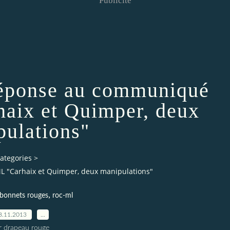
Publicité
éponse au communiqué
ix et Quimper, deux
pulations"
ategories
>
"Carhaix et Quimper, deux manipulations"
,
bonnets rouges
roc-ml
8.11.2013
…
r drapeau rouge