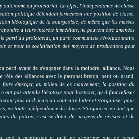
p autonome du prolétariat. En effet, l'indépendance de classe
sation politique défendant fermement une position de classe.
nation idéologique de la bourgeoisie, de même que les masses
 répondre à leurs intérêts immédiats, ne peuvent être amenées
 le parti du prolétariat, un parti communiste révolutionnaire
ois et pour la socialisation des moyens de productions peut
son parti avant de s'engager dans la moindre, alliance. Nous
rôle des alliances avec le patronat breton, petit ou grand,
 "
faire émerger, au milieu de ce mouvement, la position du
 n'ont pas attendu l’écotaxe pour licencier, qu'il faut refuser
ieront plus tard, mais au contraire lutter et s'organiser pour
uses, en toute indépendance de classe. S'organiser en tant que
mains du patron, c'est se doter des moyens de résister et de
ut seul à manifester et qu'il ne s'exprime que de façon