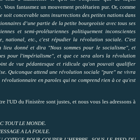
re. Vous fantasmez un mouvement prolétarien pur. Or, comme
le soit concevable sans insurrections des petites nations dans
ionnaires d’une partie de la petite bourgeoisie avec tous ses
ennes et semi-prolétariennes politiquement inconscientes
, national, etc., c'est répudier la révolution sociale. C'est
n lieu donné et dira "Nous sommes pour le socialisme", et
es pour l'impérialisme", et que ce sera alors la révolution
int de vue pédantesque et ridicule qu'on pouvait qualifier
ise. Quiconque attend une révolution sociale "pure" ne vivra
n révolutionnaire en paroles qui ne comprend rien à ce qu'est
e l'UD du Finistère sont justes, et nous vous les adressons à
EC TOUT LE MONDE.
MESSAGE A LA FOULE.
DU COTEGE POUR COUPER L’HERBBE SOUS LE PIED DU